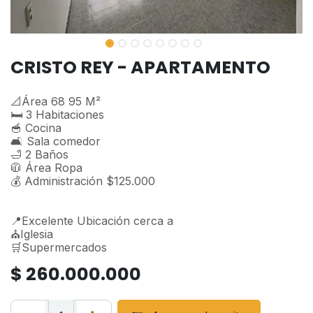
CRISTO REY - APARTAMENTO
📐Área 68 95 M²
🛏️ 3 Habitaciones
🥣 Cocina
🛋️ Sala comedor
🛁 2 Baños
🧥 Área Ropa
💰 Administración $125.000
📍Excelente Ubicación cerca a
⛪Iglesia
🛒Supermercados
$
260.000.000