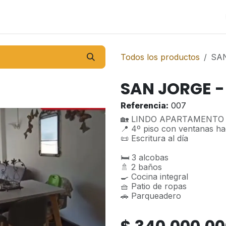
Todos los productos
SA
SAN JORGE 
Referencia:
007
🏡 LINDO APARTAMENTO
📍 4º piso con ventanas hac
📜 Escritura al día
🛏️ 3 alcobas
🚿 2 baños
🍳 Cocina integral
🧺 Patio de ropas
🚗 Parqueadero