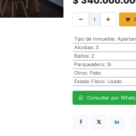
$
340.000.00
A
Tipo de Inmueble
:
Aparta
Alcobas
:
3
Baños
:
2
Parqueadero
:
Si
Otros
:
Patio
Estado Físico
:
Usado
Consultar por What