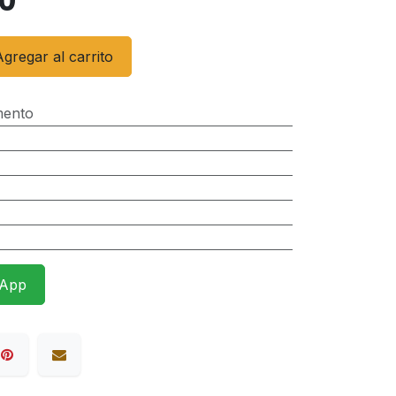
0
gregar al carrito
mento
sApp