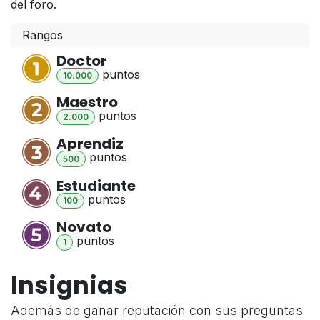
del foro.
Rangos
Doctor
punto
s
10.000
Maestro
punto
s
2.000
Aprendiz
punto
s
500
Estudiante
punto
s
100
Novato
punto
s
1
Insignias
Además de ganar reputación con sus preguntas