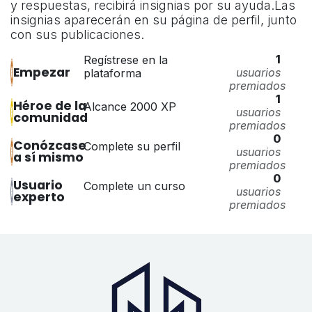
y respuestas, recibirá insignias por su ayuda.
Las
insignias aparecerán en su página de perfil, junto
con sus publicaciones.
1
Regístrese en la
Empezar
usuarios
plataforma
premiados
1
Héroe de la
Alcance 2000 XP
usuarios
comunidad
premiados
0
Conózcase
Complete su perfil
usuarios
a sí mismo
premiados
0
Usuario
Complete un curso
usuarios
experto
premiados